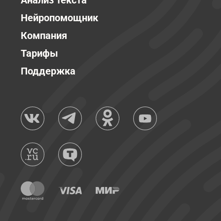
Анализ текста
Нейропомощник
Компания
Тарифы
Поддержка