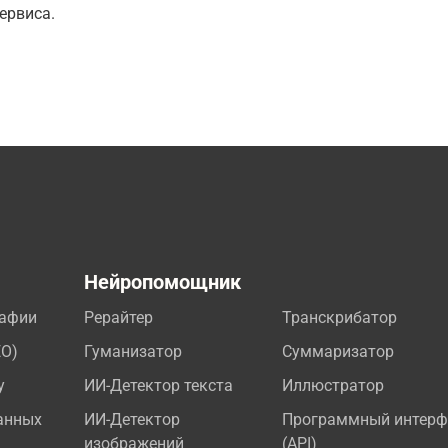
ервиса.
а
Нейропомощник
рафии
Рерайтер
Транскрибатор
EO)
Гуманизатор
Суммаризатор
у
ИИ-Детектор текста
Иллюстратор
анных
ИИ-Детектор
Программный интерф
изображений
(API)