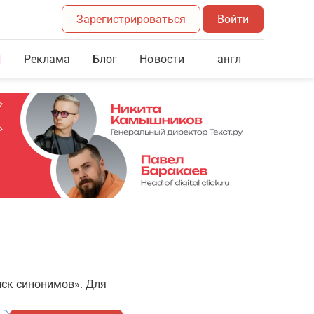
Зарегистрироваться
Войти
Реклама
Блог
англ
Новости
иск синонимов». Для