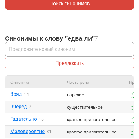
Поиск синонимов
Синонимы к слову "едва ли"
7
Предложить
Синоним
Часть речи
Нрав
Вряд
наречие
14
Вчеред
существительное
7
Гадательно
краткое прилагательное
16
Маловероятно
краткое прилагательное
31