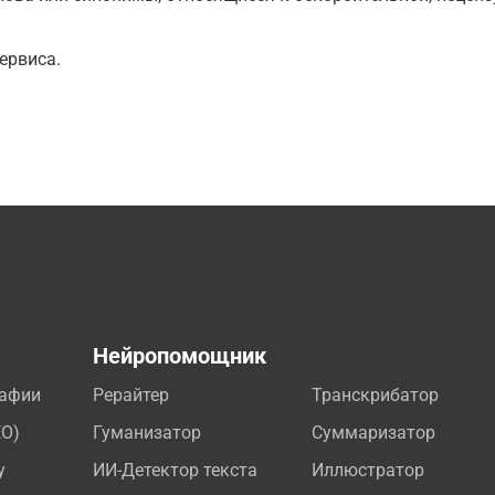
ервиса.
а
Нейропомощник
рафии
Рерайтер
Транскрибатор
EO)
Гуманизатор
Суммаризатор
у
ИИ-Детектор текста
Иллюстратор