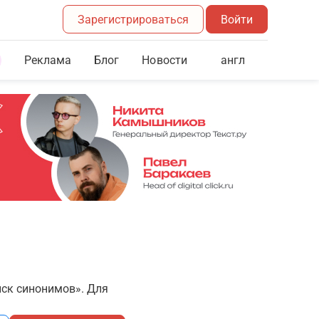
Зарегистрироваться
Войти
Реклама
Блог
англ
Новости
иск синонимов». Для