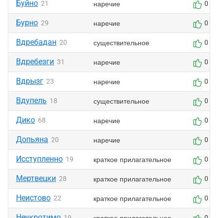
Буйно
наречие
21
0
Бурно
наречие
29
0
Вдребадан
существительное
20
0
Вдребезги
наречие
31
0
Вдрызг
наречие
23
0
Вдупель
существительное
18
0
Дико
наречие
68
0
Допьяна
наречие
20
0
Исступленно
краткое прилагательное
19
0
Мертвецки
краткое прилагательное
28
0
Неистово
краткое прилагательное
22
0
Неукротимо
краткое прилагательное
19
0