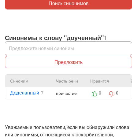
Поиск синонимов
Синонимы к слову "доученный"
1
Предложить
Синоним
Часть речи
Нравится
Жа
Доделанный
причастие
7
0
0
Уважаемые пользователи, если вы обнаружили слова
или синонимы, относящиеся к оскорбительной,