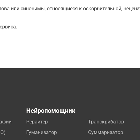
ова или синонимы, относящиеся к оскорбительной, нецензу
ервиса.
а
Нейропомощник
рафии
Рерайтер
Транскрибатор
EO)
Гуманизатор
Суммаризатор