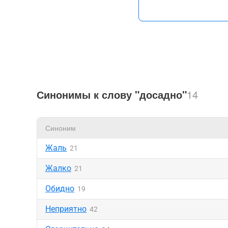
Синонимы к слову "досадно"
14
Синоним
Жаль
21
Жалко
21
Обидно
19
Неприятно
42