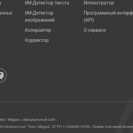
у
ИИ-Детектор текста
Иллюстратор
анных
ИИ-Детектор
Программный интерф
изображений
(API)
Копирайтер
О сервисе
Корректор
екст Медиа», официальный сайт.
етственностью "Текст Медиа", ОГРН 1163668076550. Прием платежей може