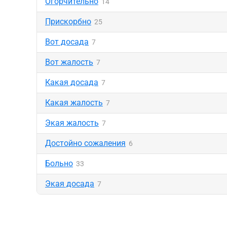
Огорчительно
14
Прискорбно
25
Вот досада
7
Вот жалость
7
Какая досада
7
Какая жалость
7
Экая жалость
7
Достойно сожаления
6
Больно
33
Экая досада
7