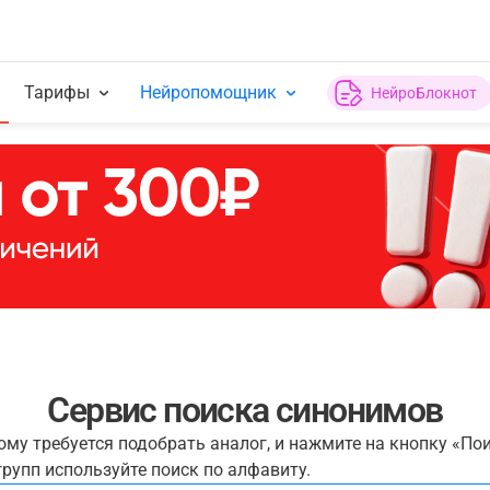
Тарифы
Нейропомощник
НейроБлокнот
Сервис поиска синонимов
рому требуется подобрать аналог, и нажмите на кнопку «По
рупп используйте поиск по алфавиту.