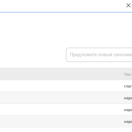
Час
гла
нар
нар
нар