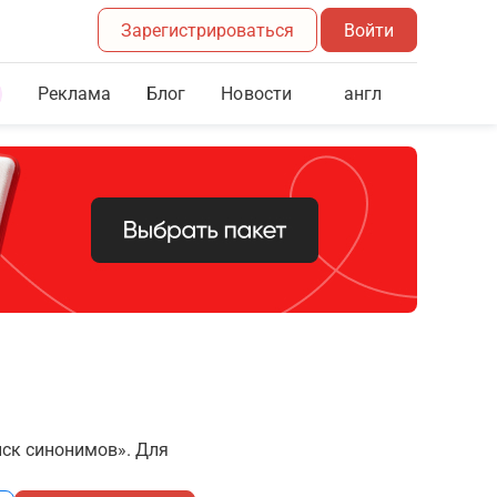
Зарегистрироваться
Войти
Реклама
Блог
англ
Новости
иск синонимов». Для