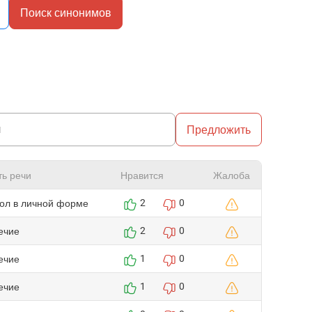
Поиск синонимов
Предложить
ть речи
Нравится
Жалоба
гол в личной форме
2
0
ечие
2
0
ечие
1
0
ечие
1
0