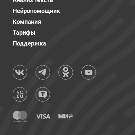
Анализ текста
Нейропомощник
Компания
Тарифы
Поддержка