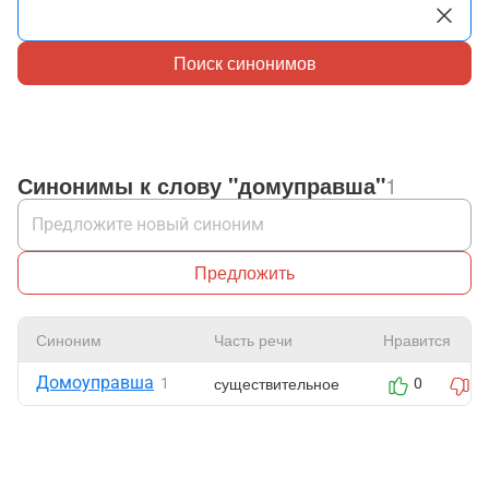
Поиск синонимов
Синонимы к слову "домуправша"
1
Предложить
Синоним
Часть речи
Нравится
Домоуправша
существительное
1
0
0