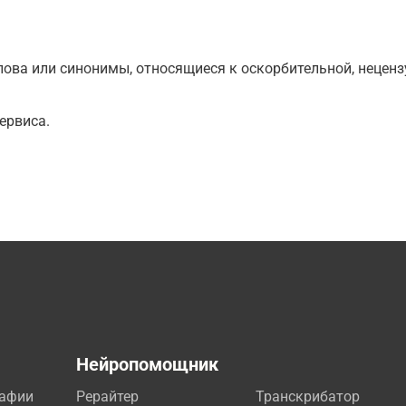
ова или синонимы, относящиеся к оскорбительной, нецензу
ервиса.
а
Нейропомощник
рафии
Рерайтер
Транскрибатор