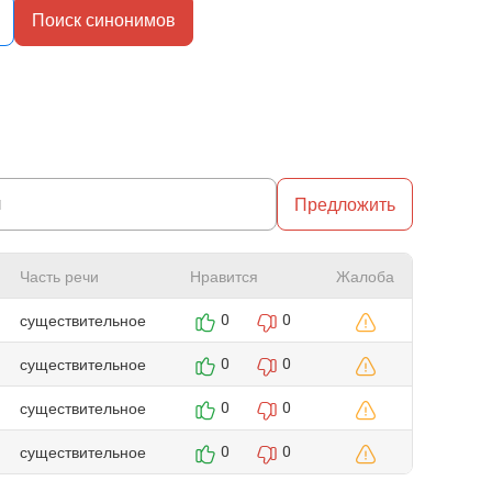
Поиск синонимов
Предложить
Часть речи
Нравится
Жалоба
существительное
0
0
существительное
0
0
существительное
0
0
существительное
0
0