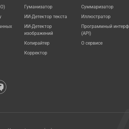
EO)
Гуманизатор
Суммаризатор
у
ИИ-Детектор текста
Иллюстратор
анных
ИИ-Детектор
Программный интерф
изображений
(API)
Копирайтер
О сервисе
Корректор