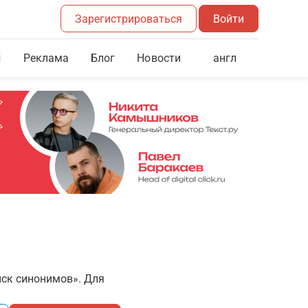
Зарегистрироваться
Войти
Реклама
Блог
англ
Новости
иск синонимов». Для