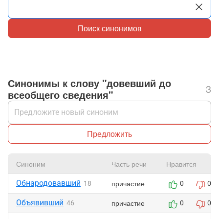
Поиск синонимов
Синонимы к слову "довевший до
3
всеобщего сведения"
Предложить
Синоним
Часть речи
Нравится
Обнародовавший
причастие
18
0
0
Объявивший
причастие
46
0
0