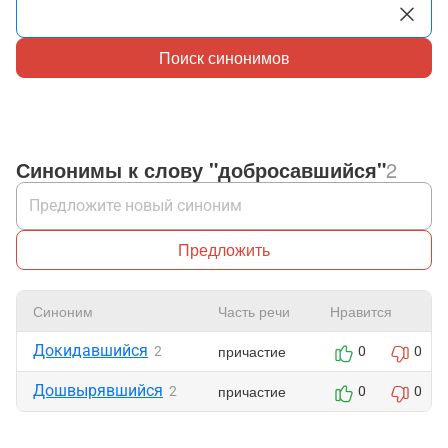
Поиск синонимов
Синонимы к слову "добросавшийся"
2
Предложить
Синоним
Часть речи
Нравится
Докидавшийся
причастие
2
0
0
Дошвырявшийся
причастие
2
0
0