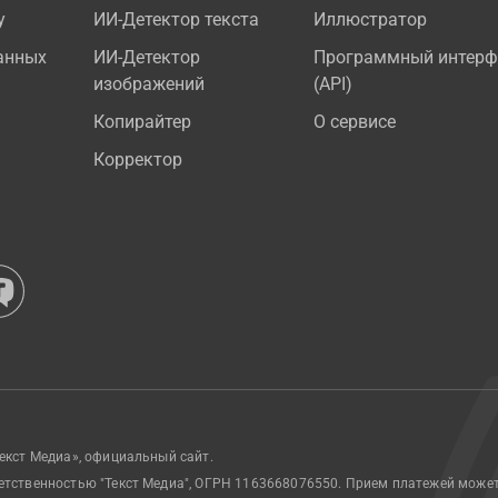
у
ИИ-Детектор текста
Иллюстратор
анных
ИИ-Детектор
Программный интерф
изображений
(API)
Копирайтер
О сервисе
Корректор
екст Медиа», официальный сайт.
етственностью "Текст Медиа", ОГРН 1163668076550. Прием платежей може