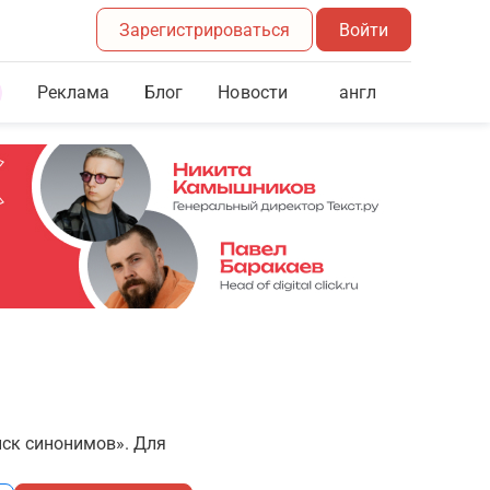
Зарегистрироваться
Войти
Реклама
Блог
англ
Новости
иск синонимов». Для