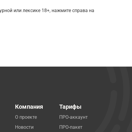
рной или лексике 18+, нажмите справа на
Компания
Тарифы
О проекте
ПРО-аккаунт
Новости
ПРО-пакет