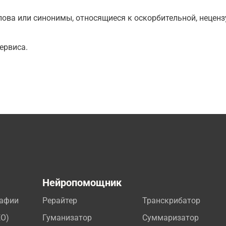
ова или синонимы, относящиеся к оскорбительной, нецензу
ервиса.
а
Нейропомощник
рафии
Рерайтер
Транскрибатор
EO)
Гуманизатор
Суммаризатор