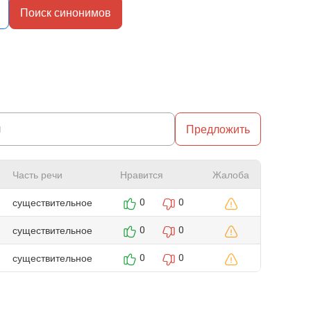
Поиск синонимов
Предложить
Часть речи
Нравится
Жалоба
существительное
0
0
существительное
0
0
существительное
0
0