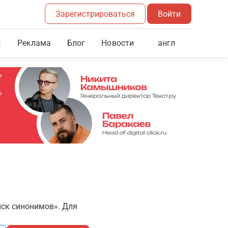
Зарегистрироваться
Войти
Реклама
Блог
англ
Новости
иск синонимов». Для