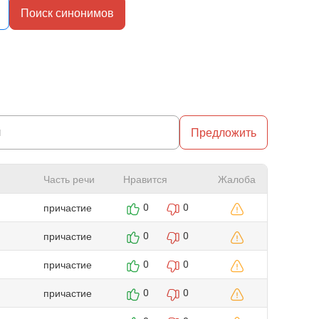
Поиск синонимов
Предложить
Часть речи
Нравится
Жалоба
причастие
0
0
причастие
0
0
причастие
0
0
причастие
0
0