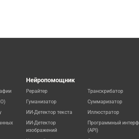
а
Нейропомощник
рафии
Рерайтер
Транскрибатор
EO)
Гуманизатор
Суммаризатор
у
ИИ-Детектор текста
Иллюстратор
анных
ИИ-Детектор
Программный интерф
изображений
(API)