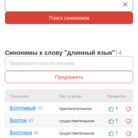
Поиск синонимов
Синонимы к слову "длинный язык"
14
Предложить
Синоним
Часть речи
Нравится
Болтливый
прилагательное
23
1
0
Болтун
существительное
63
1
0
Болтунья
существительное
42
1
0