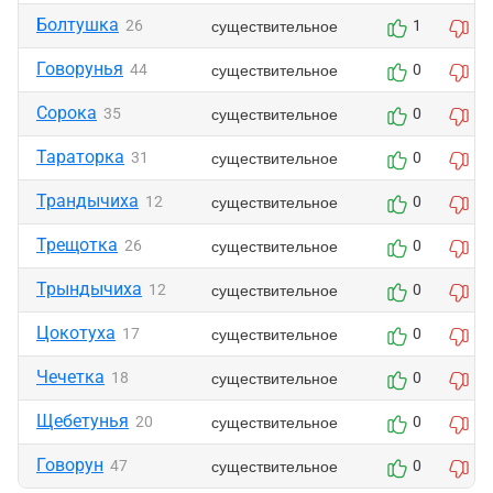
Болтушка
существительное
26
1
0
Говорунья
существительное
44
0
0
Сорока
существительное
35
0
0
Тараторка
существительное
31
0
0
Трандычиха
существительное
12
0
0
Трещотка
существительное
26
0
0
Трындычиха
существительное
12
0
0
Цокотуха
существительное
17
0
0
Чечетка
существительное
18
0
0
Щебетунья
существительное
20
0
0
Говорун
существительное
47
0
1