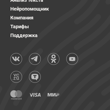
Анализ текста
Нейропомощник
Компания
Тарифы
Поддержка