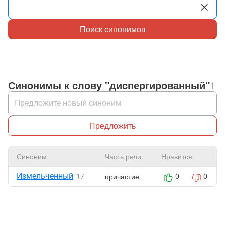
Поиск синонимов
Синонимы к слову "диспергированный"
1
Предложить
Синоним
Часть речи
Нравится
Измельченный
причастие
17
0
0