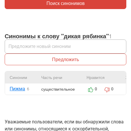
Поиск синонимов
Синонимы к слову "дикая рябинка"
1
Предложить
Синоним
Часть речи
Нравится
Жа
Пижма
существительное
6
0
0
Уважаемые пользователи, если вы обнаружили слова
или синонимы, относящиеся к оскорбительной,