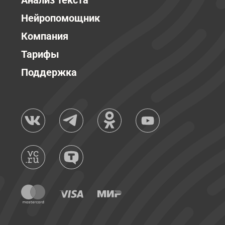
Анализ текста
Нейропомощник
Компания
Тарифы
Поддержка