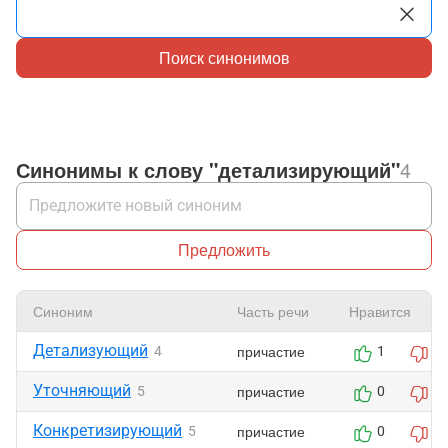
Поиск синонимов
Синонимы к слову "детализирующий"
4
Предложить
Синоним
Часть речи
Нравится
Детализующий
причастие
4
1
0
Уточняющий
причастие
5
0
0
Конкретизирующий
причастие
5
0
0