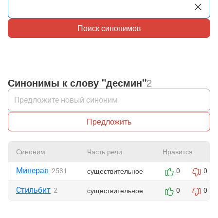
Поиск синонимов
Синонимы к слову "десмин"
2
Предложить
Синоним
Часть речи
Нравится
Минерал
существительное
2531
0
0
Стильбит
существительное
2
0
0