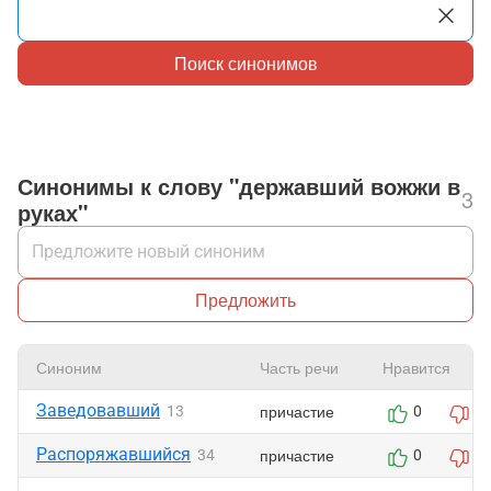
Поиск синонимов
Синонимы к слову "державший вожжи в
3
руках"
Предложить
Синоним
Часть речи
Нравится
Заведовавший
причастие
13
0
0
Распоряжавшийся
причастие
34
0
0