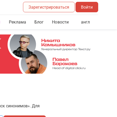
Зарегистрироваться
Войти
Реклама
Блог
англ
Новости
иск синонимов». Для