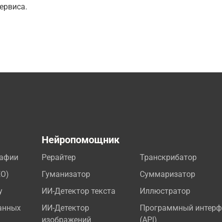
ервиса.
а
Нейропомощник
рафии
Рерайтер
Транскрибатор
EO)
Гуманизатор
Суммаризатор
у
ИИ-Детектор текста
Иллюстратор
анных
ИИ-Детектор
Программный интерф
изображений
(API)