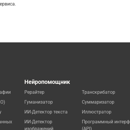
ервиса.
а
Нейропомощник
рафии
Рерайтер
Транскрибатор
EO)
Гуманизатор
Суммаризатор
у
ИИ-Детектор текста
Иллюстратор
анных
ИИ-Детектор
Программный интерф
изображений
(API)