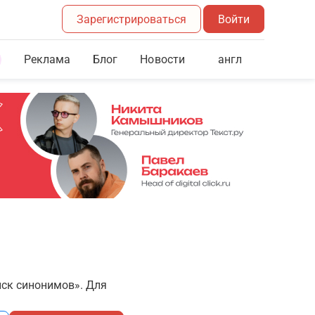
Зарегистрироваться
Войти
Реклама
Блог
англ
Новости
иск синонимов». Для