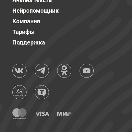
Анализ текста
Нейропомощник
Компания
Тарифы
Поддержка