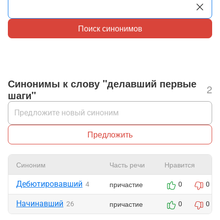
Поиск синонимов
Синонимы к слову "делавший первые
2
шаги"
Предложить
Синоним
Часть речи
Нравится
Дебютировавший
причастие
4
0
0
Начинавший
причастие
26
0
0