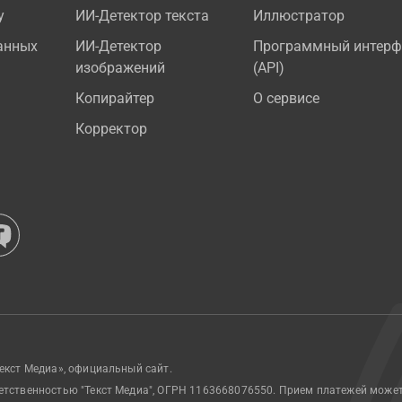
у
ИИ-Детектор текста
Иллюстратор
анных
ИИ-Детектор
Программный интерф
изображений
(API)
Копирайтер
О сервисе
Корректор
екст Медиа», официальный сайт.
етственностью "Текст Медиа", ОГРН 1163668076550. Прием платежей може