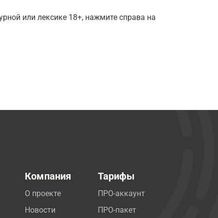
рной или лексике 18+, нажмите справа на
Компания
Тарифы
О проекте
ПРО-аккаунт
Новости
ПРО-пакет