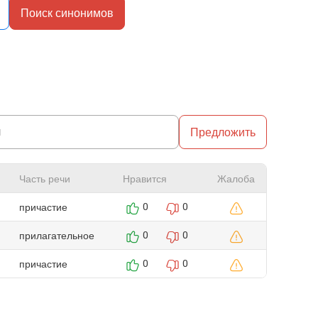
Поиск синонимов
Предложить
Часть речи
Нравится
Жалоба
причастие
0
0
прилагательное
0
0
причастие
0
0