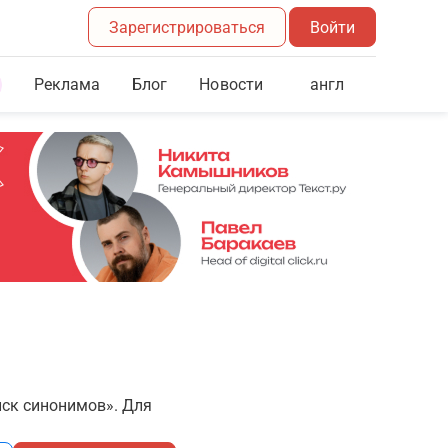
Зарегистрироваться
Войти
Реклама
Блог
англ
Новости
иск синонимов». Для