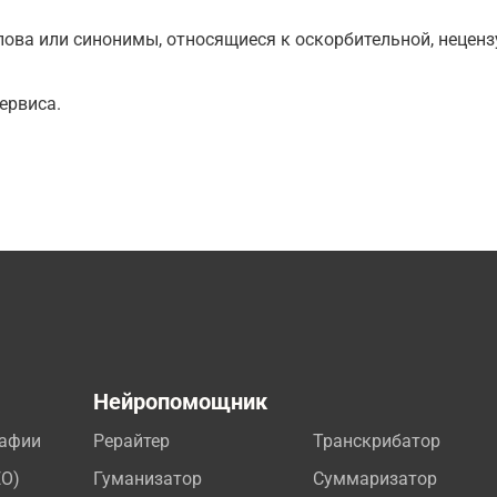
ова или синонимы, относящиеся к оскорбительной, нецензу
ервиса.
а
Нейропомощник
рафии
Рерайтер
Транскрибатор
EO)
Гуманизатор
Суммаризатор