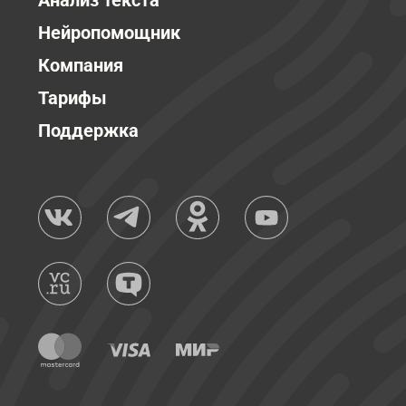
Анализ текста
Нейропомощник
Компания
Тарифы
Поддержка