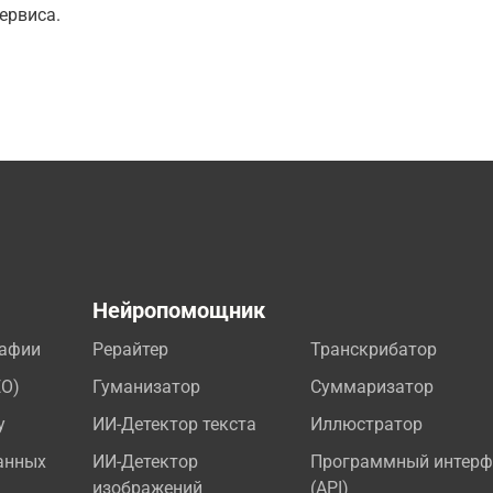
ервиса.
а
Нейропомощник
рафии
Рерайтер
Транскрибатор
EO)
Гуманизатор
Суммаризатор
у
ИИ-Детектор текста
Иллюстратор
анных
ИИ-Детектор
Программный интерф
изображений
(API)