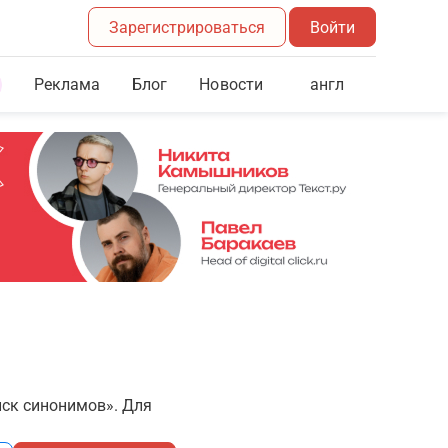
Зарегистрироваться
Войти
Реклама
Блог
англ
Новости
иск синонимов». Для