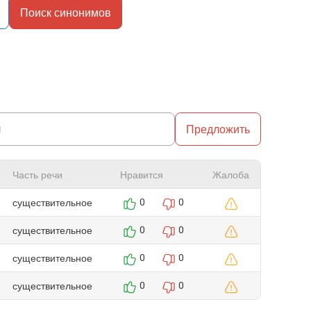
Поиск синонимов
Предложить
Часть речи
Нравится
Жалоба
существительное
0
0
существительное
0
0
существительное
0
0
существительное
0
0