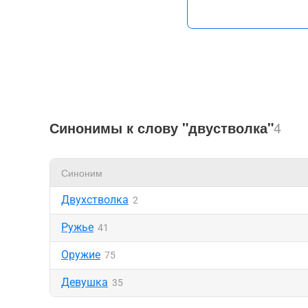
Синонимы к слову "двустволка"
4
Синоним
Двухстволка
2
Ружье
41
Оружие
75
Девушка
35