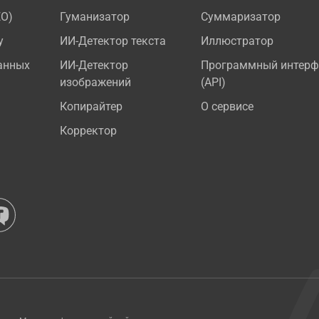
EO)
Гуманизатор
Суммаризатор
у
ИИ-Детектор текста
Иллюстратор
анных
ИИ-Детектор
Программный интерф
изображений
(API)
Копирайтер
О сервисе
Корректор