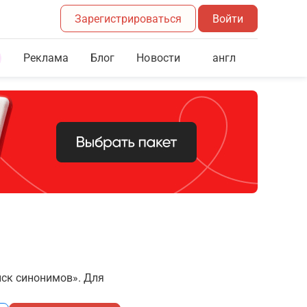
Зарегистрироваться
Войти
Реклама
Блог
англ
Новости
иск синонимов». Для