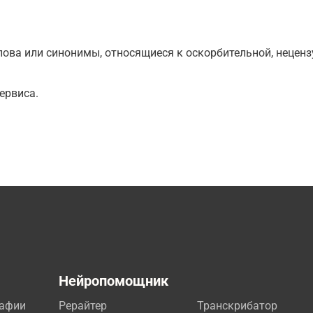
ова или синонимы, относящиеся к оскорбительной, нецензу
ервиса.
а
Нейропомощник
рафии
Рерайтер
Транскрибатор