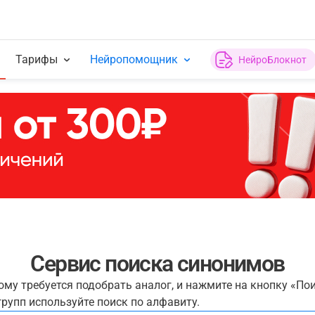
Тарифы
Нейропомощник
НейроБлокнот
Сервис поиска синонимов
рому требуется подобрать аналог, и нажмите на кнопку «По
рупп используйте поиск по алфавиту.