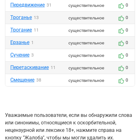
Передвижение
существительное
31
0
Троганье
существительное
13
0
Трогание
существительное
11
0
Ерзанье
существительное
1
0
Сучение
существительное
3
0
Перетаскивание
существительное
11
0
Смещение
существительное
38
0
Уважаемые пользователи, если вы обнаружили слова
или синонимы, относящиеся к оскорбительной,
нецензурной или лексике 18+, нажмите справа на
кнопку "Жалоба", чтобы мы могли удалить их.