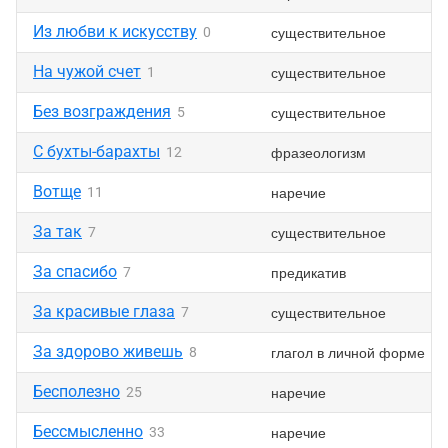
Из любви к искусству
существительное
0
На чужой счет
существительное
1
Без возграждения
существительное
5
С бухты-барахты
фразеологизм
12
Вотще
наречие
11
За так
существительное
7
За спасибо
предикатив
7
За красивые глаза
существительное
7
За здорово живешь
глагол в личной форме
8
Бесполезно
наречие
25
Бессмысленно
наречие
33