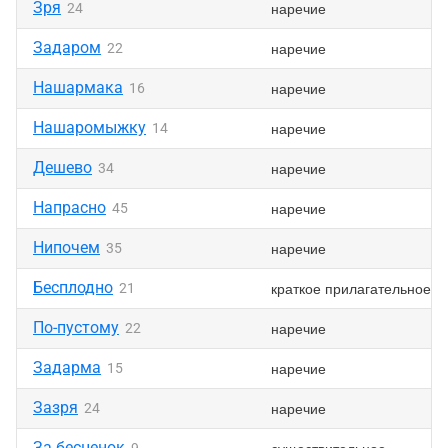
Зря
наречие
24
Задаром
наречие
22
Нашармака
наречие
16
Нашаромыжку
наречие
14
Дешево
наречие
34
Напрасно
наречие
45
Нипочем
наречие
35
Бесплодно
краткое прилагательное
21
По-пустому
наречие
22
Задарма
наречие
15
Зазря
наречие
24
За бесценок