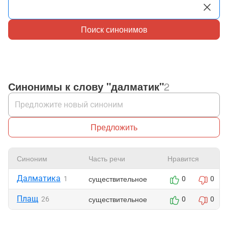
Поиск синонимов
Синонимы к слову "далматик"
2
Предложить
Синоним
Часть речи
Нравится
Далматика
существительное
1
0
0
Плащ
существительное
26
0
0