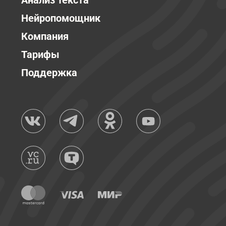
Анализ текста
Нейропомощник
Компания
Тарифы
Поддержка