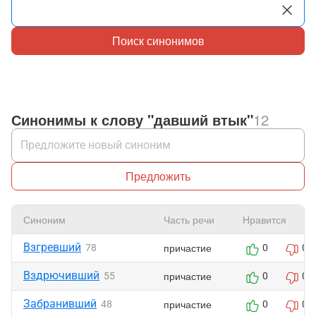
Поиск синонимов
Синонимы к слову "давший втык"
12
Предложить
Синоним
Часть речи
Нравится
Взгревший
причастие
78
0
0
Вздрючивший
причастие
55
0
0
Забранивший
причастие
48
0
0