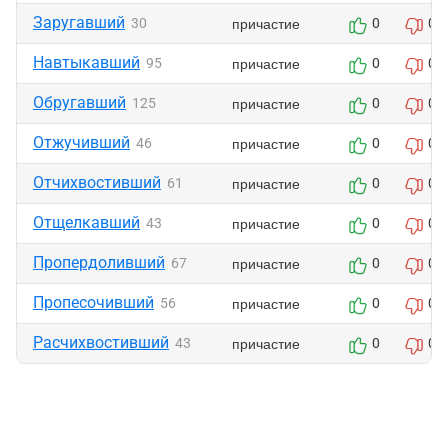
Заругавший
причастие
30
0
0
Навтыкавший
причастие
95
0
0
Обругавший
причастие
125
0
0
Отжучивший
причастие
46
0
0
Отчихвостивший
причастие
61
0
0
Отщелкавший
причастие
43
0
0
Пропердоливший
причастие
67
0
0
Пропесочивший
причастие
56
0
0
Расчихвостивший
причастие
43
0
0