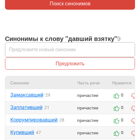
Поиск синонимов
Синонимы к слову "давший взятку"
9
Предложить
Синоним
Часть речи
Нравится
Замаксавший
причастие
29
0
Заплативший
причастие
21
0
Коррумпировавший
причастие
28
0
Купивший
причастие
47
0