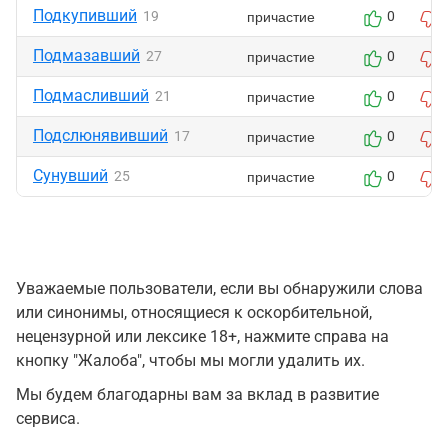
Подкупивший
причастие
19
0
Подмазавший
причастие
27
0
Подмасливший
причастие
21
0
Подслюнявивший
причастие
17
0
Сунувший
причастие
25
0
Уважаемые пользователи, если вы обнаружили слова
или синонимы, относящиеся к оскорбительной,
нецензурной или лексике 18+, нажмите справа на
кнопку "Жалоба", чтобы мы могли удалить их.
Мы будем благодарны вам за вклад в развитие
сервиса.