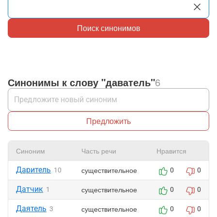
Поиск синонимов
Синонимы к слову "даватель"
6
Предложить
Синоним
Часть речи
Нравится
Даритель
существительное
10
0
0
Датчик
существительное
1
0
0
Даятель
существительное
3
0
0