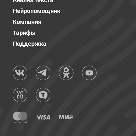
Анализ текста
Нейропомощник
Компания
Тарифы
Поддержка