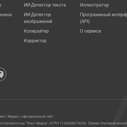
у
ИИ-Детектор текста
Иллюстратор
анных
ИИ-Детектор
Программный интерф
изображений
(API)
Копирайтер
О сервисе
Корректор
екст Медиа», официальный сайт.
етственностью "Текст Медиа", ОГРН 1163668076550. Прием платежей може