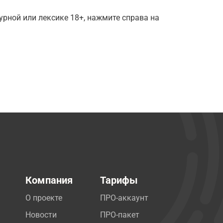
рной или лексике 18+, нажмите справа на
Компания
Тарифы
О проекте
ПРО-аккаунт
Новости
ПРО-пакет