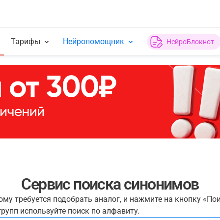
Тарифы
Нейропомощник
НейроБлокнот
Сервис поиска синонимов
рому требуется подобрать аналог, и нажмите на кнопку «По
рупп используйте поиск по алфавиту.