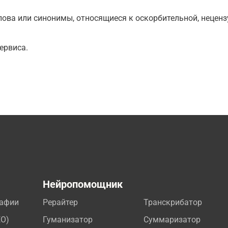
ова или синонимы, относящиеся к оскорбительной, нецензу
ервиса.
а
Нейропомощник
рафии
Рерайтер
Транскрибатор
EO)
Гуманизатор
Суммаризатор