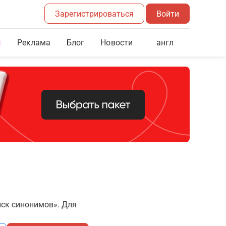
Зарегистрироваться
Войти
Реклама
Блог
англ
Новости
иск синонимов». Для