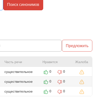
Поиск синонимов
Предложить
Часть речи
Нравится
Жалоба
существительное
0
0
существительное
0
0
существительное
0
0