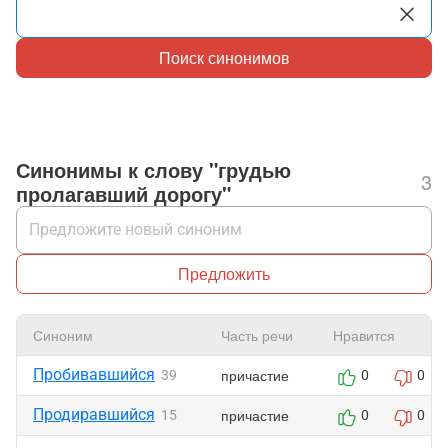
Поиск синонимов
Синонимы к слову "грудью
3
пролагавший дорогу"
Предложить
Синоним
Часть речи
Нравится
Пробивавшийся
причастие
39
0
0
Продиравшийся
причастие
15
0
0