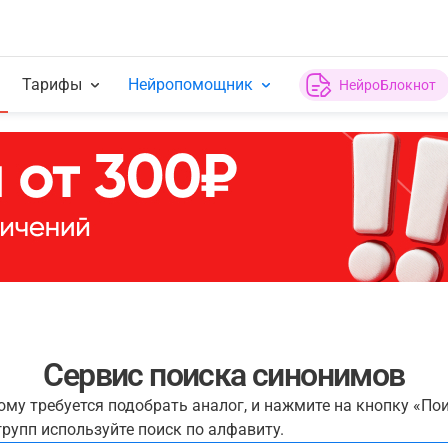
Тарифы
Нейропомощник
НейроБлокнот
Сервис поиска синонимов
рому требуется подобрать аналог, и нажмите на кнопку «По
рупп используйте поиск по алфавиту.