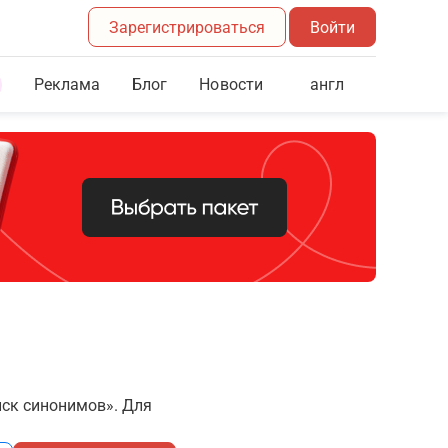
Зарегистрироваться
Войти
Реклама
Блог
англ
Новости
иск синонимов». Для