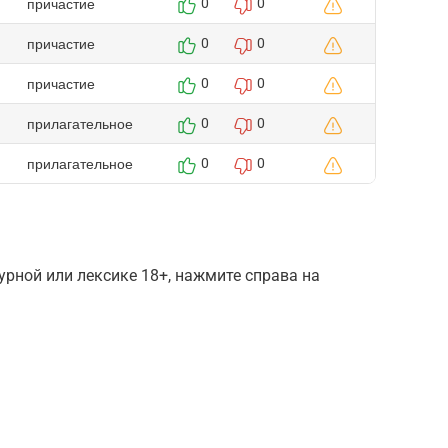
причастие
0
0
причастие
0
0
причастие
0
0
прилагательное
0
0
прилагательное
0
0
рной или лексике 18+, нажмите справа на