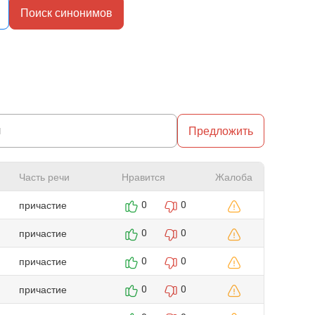
Поиск синонимов
Предложить
Часть речи
Нравится
Жалоба
причастие
0
0
причастие
0
0
причастие
0
0
причастие
0
0