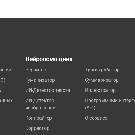
а
Нейропомощник
рафии
Рерайтер
Транскрибатор
EO)
Гуманизатор
Суммаризатор
у
ИИ-Детектор текста
Иллюстратор
анных
ИИ-Детектор
Программный интерф
изображений
(API)
Копирайтер
О сервисе
Корректор