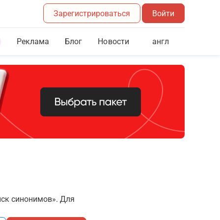
Зарегистрироваться
Войти
Реклама
Блог
англ
Новости
иск синонимов». Для