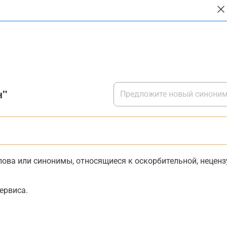
н"
ова или синонимы, относящиеся к оскорбительной, нецензу
ервиса.