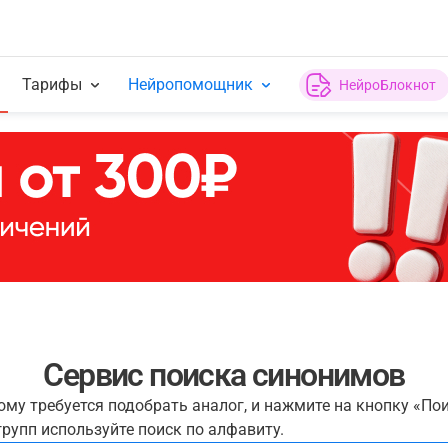
Тарифы
Нейропомощник
НейроБлокнот
Сервис поиска синонимов
рому требуется подобрать аналог, и нажмите на кнопку «По
рупп используйте поиск по алфавиту.