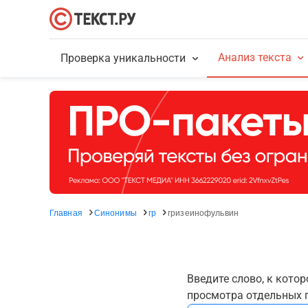
Анализ текста
Проверка уникальности
Главная
Синонимы
гр
гризеинофульвин
Введите слово, к кото
просмотра отдельных г