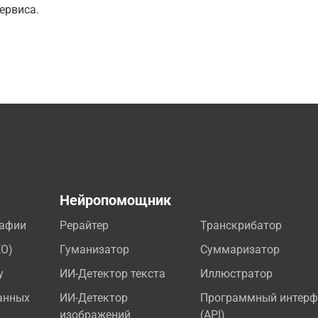
ервиса.
а
Нейропомощник
рафии
Рерайтер
Транскрибатор
EO)
Гуманизатор
Суммаризатор
у
ИИ-Детектор текста
Иллюстратор
анных
ИИ-Детектор
Программный интерф
изображений
(API)