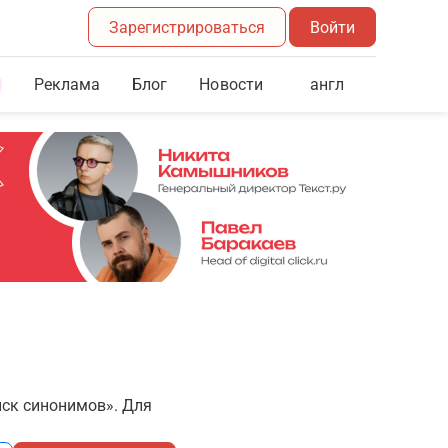
Зарегистрироваться
Войти
Реклама
Блог
англ
Новости
иск синонимов». Для