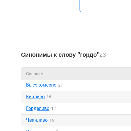
Синонимы к слову "гордо"
23
Синоним
Высокомерно
21
Кичливо
16
Горделиво
12
Чванливо
16