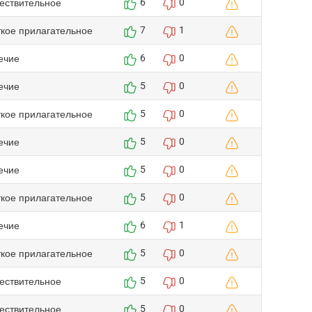
ествительное
6
0
ткое прилагательное
7
1
ечие
6
0
ечие
5
0
ткое прилагательное
5
0
ечие
5
0
ечие
5
0
ткое прилагательное
5
0
ечие
6
1
ткое прилагательное
5
0
ествительное
5
0
ествительное
5
0