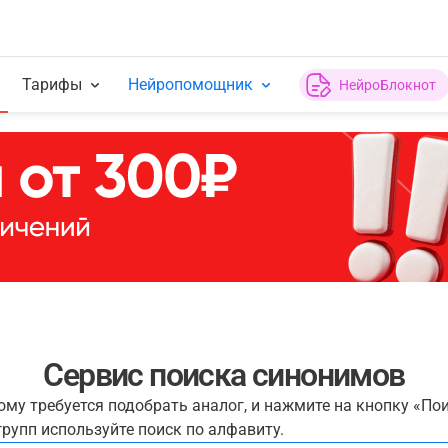
Тарифы
Нейропомощник
НейроБлокнот
Сервис поиска синонимов
рому требуется подобрать аналог, и нажмите на кнопку «По
рупп используйте поиск по алфавиту.