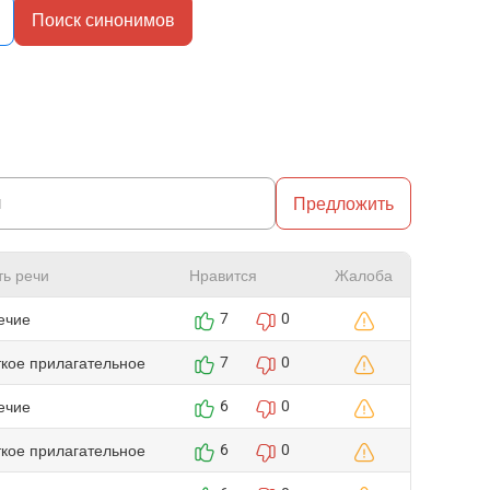
Поиск синонимов
Предложить
ть речи
Нравится
Жалоба
ечие
7
0
ткое прилагательное
7
0
ечие
6
0
ткое прилагательное
6
0