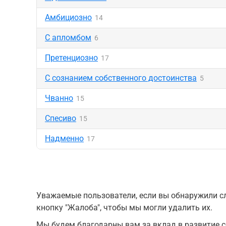
Амбициозно
14
С апломбом
6
Претенциозно
17
С сознанием собственного достоинства
5
Чванно
15
Спесиво
15
Надменно
17
Уважаемые пользователи, если вы обнаружили сл
кнопку "Жалоба", чтобы мы могли удалить их.
Мы будем благодарны вам за вклад в развитие с