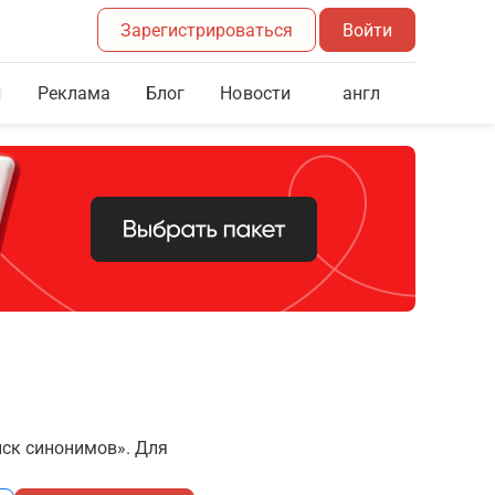
Зарегистрироваться
Войти
Реклама
Блог
англ
Новости
иск синонимов». Для