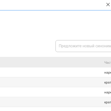
Час
нар
кра
нар
кра