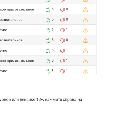
ткое прилагательное
5
0
ествительное
5
0
ечие
6
1
ествительное
5
0
ечие
5
1
ткое прилагательное
5
1
ечие
3
1
рной или лексике 18+, нажмите справа на