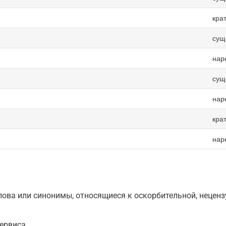
кра
сущ
нар
сущ
нар
кра
нар
ова или синонимы, относящиеся к оскорбительной, нецензу
ервиса.