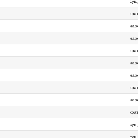
сущ
кра
нар
нар
кра
нар
нар
кра
нар
кра
сущ
сущ