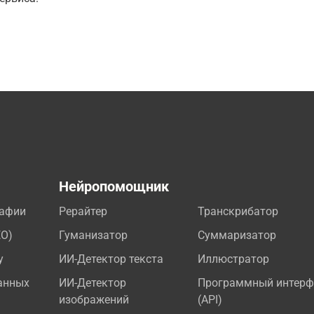
а
Нейропомощник
рафии
Рерайтер
Транскрибатор
EO)
Гуманизатор
Суммаризатор
у
ИИ-Детектор текста
Иллюстратор
анных
ИИ-Детектор
Программный интерф
изображений
(API)