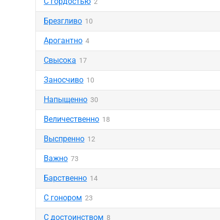
С гордостью
2
Брезгливо
10
Арогантно
4
Свысока
17
Заносчиво
10
Напыщенно
30
Величественно
18
Выспренно
12
Важно
73
Барственно
14
С гонором
23
С достоинством
8