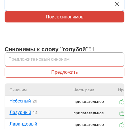
Поиск синонимов
Синонимы к слову "голубой"
51
Предложить
Синоним
Часть речи
Нрав
Небесный
прилагательное
26
2
Лазурный
прилагательное
14
1
Лавандовый
прилагательное
1
1