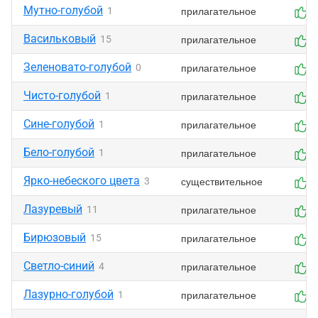
Мутно-голубой
прилагательное
1
1
Васильковый
прилагательное
15
8
Зеленовато-голубой
прилагательное
0
9
Чисто-голубой
прилагательное
1
6
Сине-голубой
прилагательное
1
7
Бело-голубой
прилагательное
1
8
Ярко-небеского цвета
существительное
3
7
Лазуревый
прилагательное
11
8
Бирюзовый
прилагательное
15
7
Светло-синий
прилагательное
4
7
Лазурно-голубой
прилагательное
1
6