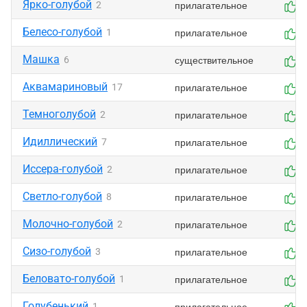
Ярко-голубой
прилагательное
2
7
Белесо-голубой
прилагательное
1
7
Машка
существительное
6
5
Аквамариновый
прилагательное
17
9
Темноголубой
прилагательное
2
5
Идиллический
прилагательное
7
7
Иссера-голубой
прилагательное
2
6
Светло-голубой
прилагательное
8
7
Молочно-голубой
прилагательное
2
5
Сизо-голубой
прилагательное
3
8
Беловато-голубой
прилагательное
1
6
Голубенький
прилагательное
1
6