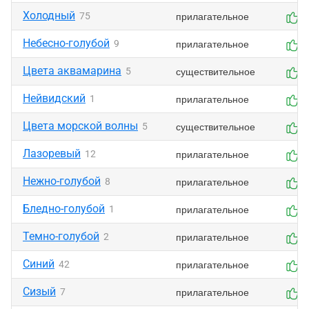
Холодный
прилагательное
75
1
Небесно-голубой
прилагательное
9
1
Цвета аквамарина
существительное
5
1
Нейвидский
прилагательное
1
1
Цвета морской волны
существительное
5
1
Лазоревый
прилагательное
12
0
Нежно-голубой
прилагательное
8
9
Бледно-голубой
прилагательное
1
8
Темно-голубой
прилагательное
2
8
Синий
прилагательное
42
1
Сизый
прилагательное
7
1