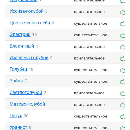
Иссиза-голубой
прилагательное
3
6
Цвета ясного неба
существительное
9
5
Электрик
существительное
16
7
Блакитный
прилагательное
4
8
Иззелена-голубой
прилагательное
0
5
Голубец
существительное
18
7
Зайка
существительное
7
7
Светлоголубой
прилагательное
2
6
Матово-голубой
прилагательное
1
5
Петух
существительное
20
7
Уранист
существительное
8
7