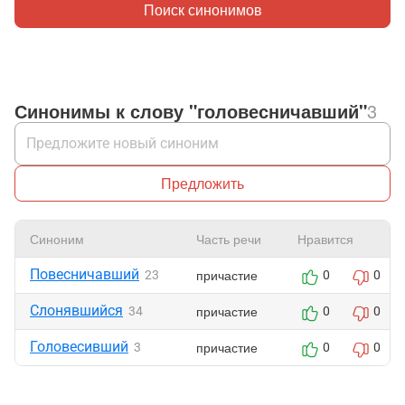
Поиск синонимов
Синонимы к слову "головесничавший"
3
Предложить
Синоним
Часть речи
Нравится
Повесничавший
причастие
23
0
0
Слонявшийся
причастие
34
0
0
Головесивший
причастие
3
0
0