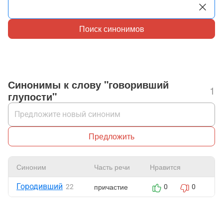
Поиск синонимов
Синонимы к слову "говоривший
1
глупости"
Предложить
Синоним
Часть речи
Нравится
Ж
Городивший
причастие
22
0
0