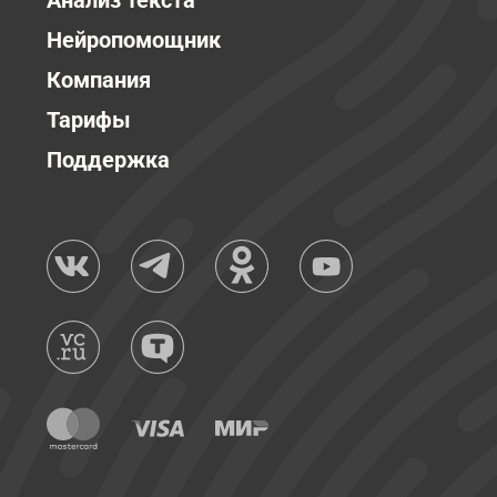
Анализ текста
Нейропомощник
Компания
Тарифы
Поддержка