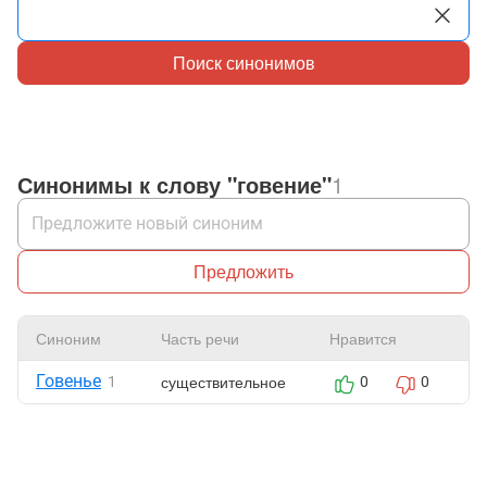
Поиск синонимов
Синонимы к слову "говение"
1
Предложить
Синоним
Часть речи
Нравится
Ж
Говенье
существительное
1
0
0