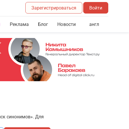
Зарегистрироваться
Войти
Реклама
Блог
англ
Новости
иск синонимов». Для