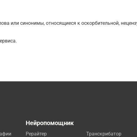
ова или синонимы, относящиеся к оскорбительной, нецензу
ервиса.
а
Нейропомощник
рафии
Рерайтер
Транскрибатор