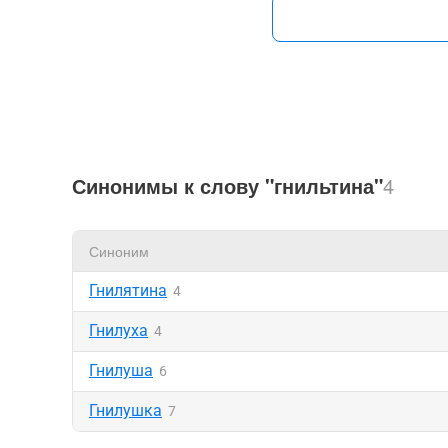
Синонимы к слову "гнильтина"
4
Синоним
Гнилятина
4
Гнилуха
4
Гнилуша
6
Гнилушка
7