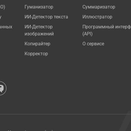
EO)
Гуманизатор
Суммаризатор
у
ИИ-Детектор текста
Иллюстратор
анных
ИИ-Детектор
Программный интерф
изображений
(API)
Копирайтер
О сервисе
Корректор