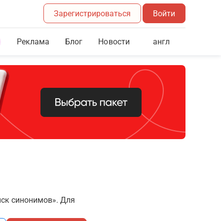
Зарегистрироваться
Войти
Реклама
Блог
англ
Новости
иск синонимов». Для