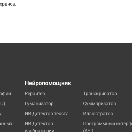
ервиса.
а
Нейропомощник
рафии
Рерайтер
Транскрибатор
EO)
Гуманизатор
Суммаризатор
у
ИИ-Детектор текста
Иллюстратор
анных
ИИ-Детектор
Программный интерф
изображений
(API)