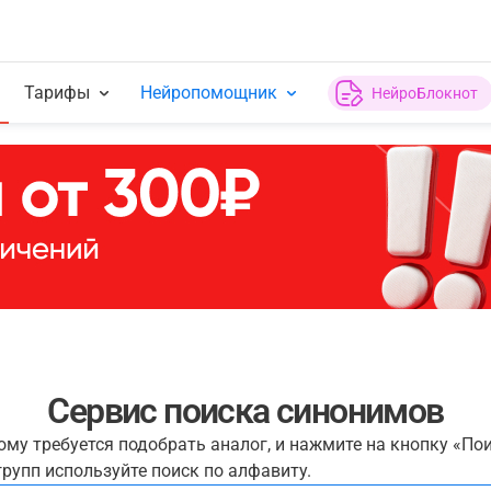
Тарифы
Нейропомощник
НейроБлокнот
Сервис поиска синонимов
рому требуется подобрать аналог, и нажмите на кнопку «По
рупп используйте поиск по алфавиту.