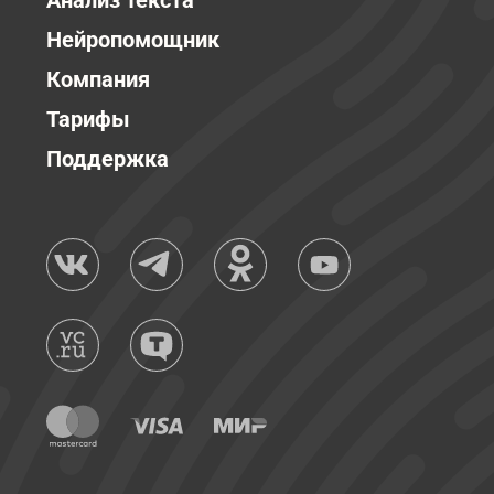
Анализ текста
Нейропомощник
Компания
Тарифы
Поддержка