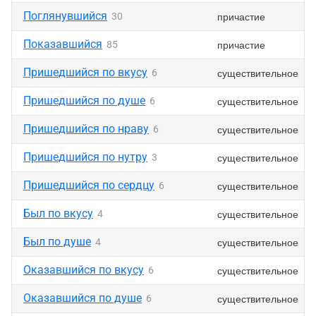
Поглянувшийся
причастие
30
Показавшийся
причастие
85
Пришедшийся по вкусу
существительное
6
Пришедшийся по душе
существительное
6
Пришедшийся по нраву
существительное
6
Пришедшийся по нутру
существительное
3
Пришедшийся по сердцу
существительное
6
Был по вкусу
существительное
4
Был по душе
существительное
4
Оказавшийся по вкусу
существительное
6
Оказавшийся по душе
существительное
6