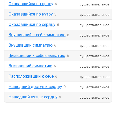
Оказавшийся по нраву
существительное
6
Оказавшийся по нутру
существительное
3
Оказавшийся по сердцу
существительное
6
Внушивший к себе симпатию
существительное
6
Внушивший симпатию
существительное
6
Вызвавший к себе симпатию
существительное
6
Вызвавший симпатию
существительное
6
Расположивший к себе
существительное
6
Нашедший доступ к сердцу
существительное
9
Нашедший путь к сердцу
существительное
9